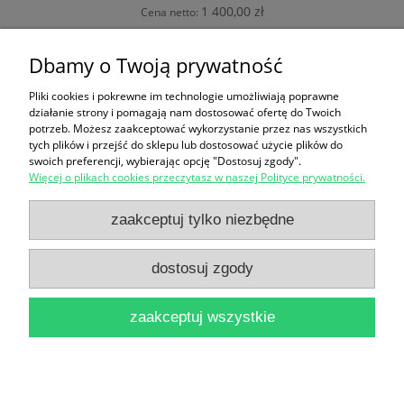
1 400,00 zł
Cena netto:
do koszyka
Dbamy o Twoją prywatność
Pliki cookies i pokrewne im technologie umożliwiają poprawne
działanie strony i pomagają nam dostosować ofertę do Twoich
potrzeb. Możesz zaakceptować wykorzystanie przez nas wszystkich
FORMULARZ ZGŁOSZENIA
tych plików i przejść do sklepu lub dostosować użycie plików do
swoich preferencji, wybierając opcję "Dostosuj zgody".
Więcej o plikach cookies przeczytasz w naszej Polityce prywatności.
Zakupy
zaakceptuj tylko niezbędne
Pomoc
dostosuj zgody
Moje konto
zaakceptuj wszystkie
Informacje
pokaż pełną wersję strony