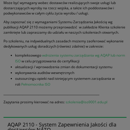
Może być wymagany wobec dostawców realizujących swoje usługi lub
dostarczających wyroby na rzecz wojska, a także ich poddostawców i
podwykonawców w całym cyklu życia wyrobu / usługi.
Aby zapoznać się z wymaganiami Systemu Zarządzania Jakością wg
publikacji AQAP 2110 możemy przeprowadzić w zakładzie Klienta szkolenie
zamknięte lub zapraszamy do udziału w naszych szkoleniach otwartych.
Po szkoleniu, na indywidualnych zasadach możemy zaoferować wykonanie
dedykowanych usług doradczych (również zdalnie) w zakresie:
kompleksowego
wdrożenia systemu zarządzania wg AQAP lub norm
ISO
w celu przygotowania do certyfikacji
aktualizacji / wprowadzenia zmian do dokumentacji systemu
wykonywania auditów wewnętrznych
outsourcingu opieki nad istniejącym systemem zarządzania w
roli
Pełnomocnika ISO
__________________________________________________________________
Zapytania prosimy kierować na adres:
szkolenia@iso9001.edu.pl
AQAP 2110 - System Zapewnienia Jakości dla
dostawców NATO