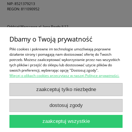
NIP: 8521379213
REGON: 811090952
Oddział Warszawa al. Jana Pawła II 12
Oddział Poznań ul. Warszawska 98
Dbamy o Twoją prywatność
Oddział Katowice ul. Gdańska 2
Pliki cookies i pokrewne im technologie umożliwiają poprawne
działanie strony i pomagają nam dostosować ofertę do Twoich
potrzeb. Możesz zaakceptować wykorzystanie przez nas wszystkich
FORMULARZ ZGŁOSZENIA
tych plików i przejść do sklepu lub dostosować użycie plików do
swoich preferencji, wybierając opcję "Dostosuj zgody".
Więcej o plikach cookies przeczytasz w naszej Polityce prywatności.
Zakupy
zaakceptuj tylko niezbędne
Pomoc
dostosuj zgody
Moje konto
zaakceptuj wszystkie
Informacje