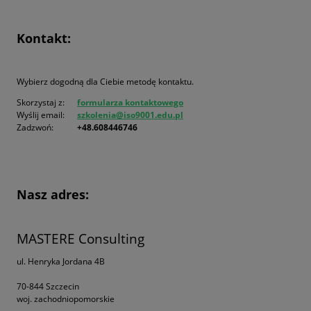
Kontakt:
Wybierz dogodną dla Ciebie metodę kontaktu.
Skorzystaj z:
formularza kontaktowego
Wyślij email:
szkolenia@iso9001.edu.pl
Zadzwoń:
+48.608446746
Nasz adres:
MASTERE Consulting
ul. Henryka Jordana 4B
70-844 Szczecin
woj. zachodniopomorskie