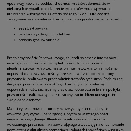
opcję przyjmowania cookies, choć musi mieć świadomość, że w
niektórych przypadkach odłączenie tych plików może wpłynąć na
utrudnienia w korzystaniu z oferty naszego Sklepu. Pliki cookies
zapisywane na komputerze Klienta przechowują informacje na temat:
sesji Użytkownika,
ostatnio oglądanych produktów,
oddania głosu w ankiecie.
Pragniemy zwrócić Państwa uwagę, że jeżeli na stronie internetowej
naszego Sklepu zamieszczamy linki prowadzące do innych,
nieadministrowanych przez nas stron internetowych, to nie możemy
odpowiadać ani za zawartość tychże stron, ani za stopień ochrony
prywatności realizowany przez administratorów tych stron. Podejmując
decyzję o przejściu na takie strony, Klient czyni to na własną
odpowiedzialność. Zachęcamy przy okazji do zapoznania się z polityką
prywatności realizowaną przez te strony, zanim Klient udostępni im
swoje dane osobowe.
Materiały reklamowo - promocyjne wysyłamy Klientom jedynie
wówczas, gdy wyrazili na to zgodę. Dotyczy to w szczególności
newslettera wysyłanego Klientowi, jeżeli potwierdzi wyraźnie
wskazanego przez nas linka zawierającego akceptację na otrzymywanie
newslettera o aktualnych promocjach, rabatach i nowościach w naszym