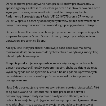
Dane osobowe przekazywane nam przez Klientów przetwarzamy w
sposób zgodny z zakresem udzielonego przez Klientów zezwolenia oraz
wymogami prawa, w szczególności zgodnie z Rozporządzeniem
Parlamentu Europejskiego i Rady (UE) 2016/679 z dnia 27 kwietnia
2016r. w sprawie ochrony osób fizycznych w związku z przetwarzaniem
danych osobowych i w sprawie swobodnego przepływu takich danych.
Dane osobowe Klientów przechowujemy na serwerach zapewniających
ich pełne bezpieczeństwo. Dostęp do bazy danych posiadają jedynie
uprawnieni pracownicy Sklepu.
Każdy Klient, który przekazał nam swoje dane osobowe ma pełną
możliwość dostępu do swoich danych w celu ich weryfikacji, modyfikacji
lub też żądania usunięcia.
Sklep nie przekazuje, nie sprzedaje ani nie użycza zgromadzonych
danych osobowych Klientów osobom trzecim, chyba że dzieje się to za
wyraźną zgodą lub na życzenie Klienta albo na żądanie uprawnionych
na podstawie prawa organów państwa w związku z toczącymi się
postępowaniami.
Nasz Sklep posługuje się również tzw. plikami cookies (ciasteczka). Pliki
te są zapisywane na komputerze Klienta przez nasz serwer i
dostarczają danych statystycznych o aktywności Klienta, w celu
dobrania naszej oferty do jego indywidualnych potrzeb i gustów. Klient
w każdej chwili może wyłączyć w swojej przeglądarce internetowej