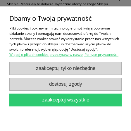
Sklepie. Materiały te dotyczą wyłącznie oferty naszego Sklepu.
Wszelkie pytania, wnioski i sugestie odnoszące się do ochrony Państwa
Dbamy o Twoją prywatność
prywatności, w szczególności danych osobowych prosimy zgłaszać na
adres
szkolenia@iso9001.edu.pl
Pliki cookies i pokrewne im technologie umożliwiają poprawne
działanie strony i pomagają nam dostosować ofertę do Twoich
potrzeb. Możesz zaakceptować wykorzystanie przez nas wszystkich
FORMULARZ ZGŁOSZENIA
tych plików i przejść do sklepu lub dostosować użycie plików do
swoich preferencji, wybierając opcję "Dostosuj zgody".
Więcej o plikach cookies przeczytasz w naszej Polityce prywatności.
Zakupy
zaakceptuj tylko niezbędne
Pomoc
dostosuj zgody
Moje konto
zaakceptuj wszystkie
Informacje
pokaż pełną wersję strony
Sklep internetowy Shoper.pl