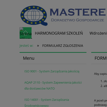
HARMONOGRAM SZKOLEŃ
Wdrożeni
»
Kontakt
Jesteś w:
FORMULARZ ZGŁOSZENIA
Menu
FORM
ISO 9001 - System Zarządzania Jakością
Aby zapis
zł
AQAP 2110 - System Zapewnienia Jakości
al
dla dostawców NATO
ISO 14001 - System Zarządzania
A jeżeli 
podstawy 
Środowiskowego