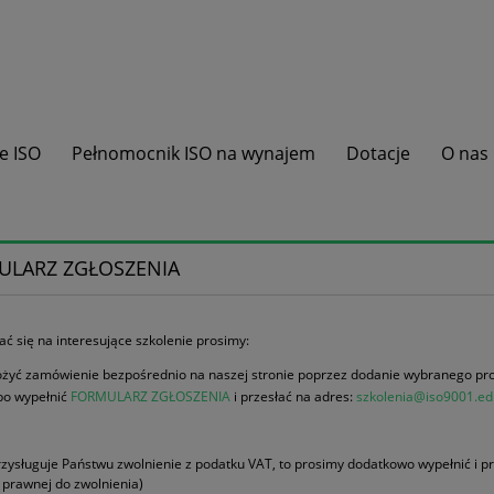
e ISO
Pełnomocnik ISO na wynajem
Dotacje
O nas
ULARZ ZGŁOSZENIA
ać się na interesujące szkolenie prosimy:
ożyć zamówienie bezpośrednio na naszej stronie poprzez dodanie wybranego pro
bo wypełnić
FORMULARZ ZGŁOSZENIA
i przesłać na adres:
szkolenia@iso9001.ed
przysługuje Państwu zwolnienie z podatku VAT, to prosimy dodatkowo wypełnić i p
prawnej do zwolnienia)