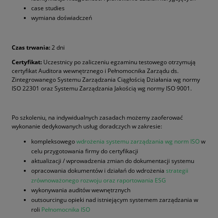
case studies
wymiana doświadczeń
Czas trwania:
2 dni
Certyfikat:
Uczestnicy po zaliczeniu egzaminu testowego otrzymują
certyfikat Auditora wewnętrznego i Pełnomocnika Zarządu ds.
Zintegrowanego Systemu Zarządzania Ciągłością Działania wg normy
ISO 22301 oraz Systemu Zarządzania Jakością wg normy ISO 9001.
Po szkoleniu, na indywidualnych zasadach możemy zaoferować
wykonanie dedykowanych usług doradczych w zakresie:
kompleksowego
wdrożenia systemu zarządzania wg norm ISO
w
celu przygotowania firmy do certyfikacji
aktualizacji / wprowadzenia zmian do dokumentacji systemu
opracowania dokumentów i działań do wdrożenia
strategii
zrównoważonego rozwoju oraz raportowania ESG
wykonywania auditów wewnętrznych
outsourcingu opieki nad istniejącym systemem zarządzania w
roli
Pełnomocnika ISO