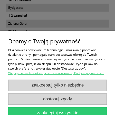
Bydgoszcz
1-2 wrzesień
Zielona Góra
29-30 wrzesień
Koszalin
Dbamy o Twoją prywatność
22-23 sierpień; 24-25 sierpień
Pliki cookies i pokrewne im technologie umożliwiają poprawne
działanie strony i pomagają nam dostosować ofertę do Twoich
potrzeb. Możesz zaakceptować wykorzystanie przez nas wszystkich
FORMULARZ ZGŁOSZENIA
tych plików i przejść do sklepu lub dostosować użycie plików do
swoich preferencji, wybierając opcję "Dostosuj zgody".
Więcej o plikach cookies przeczytasz w naszej Polityce prywatności.
Zakupy
zaakceptuj tylko niezbędne
Pomoc
dostosuj zgody
Moje konto
zaakceptuj wszystkie
Informacje