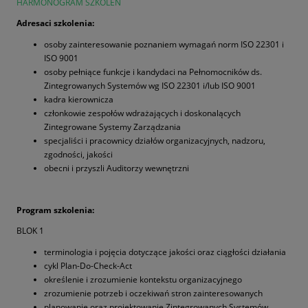
HARMONOGRAM SZKOLEŃ
Adresaci szkolenia:
osoby zainteresowanie poznaniem wymagań norm ISO 22301 i
ISO 9001
osoby pełniące funkcje i kandydaci na Pełnomocników ds.
Zintegrowanych Systemów wg ISO 22301 i/lub ISO 9001
kadra kierownicza
członkowie zespołów wdrażających i doskonalących
Zintegrowane Systemy Zarządzania
specjaliści i pracownicy działów organizacyjnych, nadzoru,
zgodności, jakości
obecni i przyszli Auditorzy wewnętrzni
Program szkolenia:
BLOK 1
terminologia i pojęcia dotyczące jakości oraz ciągłości działania
cykl Plan-Do-Check-Act
określenie i zrozumienie kontekstu organizacyjnego
zrozumienie potrzeb i oczekiwań stron zainteresowanych
planowanie oraz projektowanie Zintegrowanych Systemów