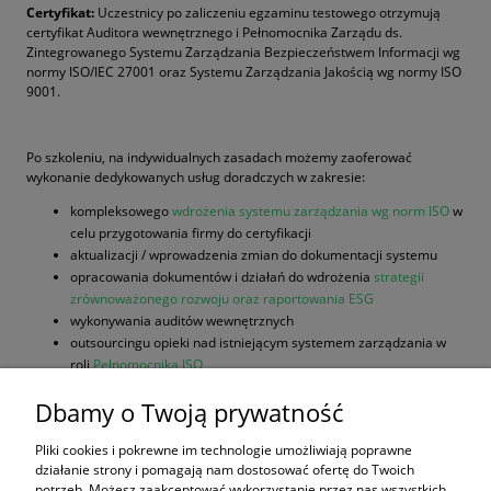
Certyfikat:
Uczestnicy po zaliczeniu egzaminu testowego otrzymują
certyfikat Auditora wewnętrznego i Pełnomocnika Zarządu ds.
Zintegrowanego Systemu Zarządzania Bezpieczeństwem Informacji wg
normy ISO/IEC 27001 oraz Systemu Zarządzania Jakością wg normy ISO
9001.
Po szkoleniu, na indywidualnych zasadach możemy zaoferować
wykonanie dedykowanych usług doradczych w zakresie:
kompleksowego
wdrożenia systemu zarządzania wg norm ISO
w
celu przygotowania firmy do certyfikacji
aktualizacji / wprowadzenia zmian do dokumentacji systemu
opracowania dokumentów i działań do wdrożenia
strategii
zrównoważonego rozwoju oraz raportowania ESG
wykonywania auditów wewnętrznych
outsourcingu opieki nad istniejącym systemem zarządzania w
roli
Pełnomocnika ISO
__________________________________________________________________
Dbamy o Twoją prywatność
Zapytania prosimy kierować na adres:
szkolenia@iso9001.edu.pl
Pliki cookies i pokrewne im technologie umożliwiają poprawne
działanie strony i pomagają nam dostosować ofertę do Twoich
potrzeb. Możesz zaakceptować wykorzystanie przez nas wszystkich