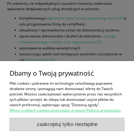
Po szkoleniu, na indywidualnych zasadach możemy zaoferować
wykonanie dedykowanych usług doradczych w zakresie:
kompleksowego
wdrożenia systemu zarządzania wg norm ISO
w
celu przygotowania firmy do certyfikacji
aktualizacji / wprowadzenia zmian do dokumentacji systemu
opracowania dokumentów i działań do wdrożenia
strategii
zrównoważonego rozwoju oraz raportowania ESG
wykonywania auditów wewnętrznych
outsourcingu opieki nad istniejącym systemem zarządzania w
roli
Pełnomocnika ISO
__________________________________________________________________
Dbamy o Twoją prywatność
Zapytania prosimy kierować na adres:
szkolenia@iso9001.edu.pl
Pliki cookies i pokrewne im technologie umożliwiają poprawne
działanie strony i pomagają nam dostosować ofertę do Twoich
potrzeb. Możesz zaakceptować wykorzystanie przez nas wszystkich
FORMULARZ ZGŁOSZENIA
tych plików i przejść do sklepu lub dostosować użycie plików do
swoich preferencji, wybierając opcję "Dostosuj zgody".
Więcej o plikach cookies przeczytasz w naszej Polityce prywatności.
Zakupy
zaakceptuj tylko niezbędne
Pomoc