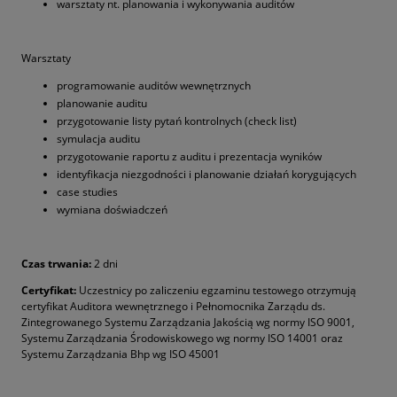
warsztaty nt. planowania i wykonywania auditów
Warsztaty
programowanie auditów wewnętrznych
planowanie auditu
przygotowanie listy pytań kontrolnych (check list)
symulacja auditu
przygotowanie raportu z auditu i prezentacja wyników
identyfikacja niezgodności i planowanie działań korygujących
case studies
wymiana doświadczeń
Czas trwania:
2 dni
Certyfikat:
Uczestnicy po zaliczeniu egzaminu testowego otrzymują
certyfikat Auditora wewnętrznego i Pełnomocnika Zarządu ds.
Zintegrowanego Systemu Zarządzania Jakością wg normy ISO 9001,
Systemu Zarządzania Środowiskowego wg normy ISO 14001 oraz
Systemu Zarządzania Bhp wg ISO 45001