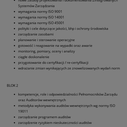
nowe zasady projektowania i dokumentowania Zintegrowanych
Systemów Zarządzania
wymagania normy ISO 9001
wymagania normy ISO 14001
wymagania normy ISO 45001
polityki i cele dotyczące jakości, bhp i ochrony środowiska
zarządzanie zasobami
planowanie i sterowanie operacyjne
gotowość i reagowanie na wypadki oraz awarie
monitoring, pomiary, oceny i analizy
ciągłe doskonalenie
przygotowanie do certyfikacji / re-certyfikacji
wdrażanie zmian wynikających ze znowelizowanych wydań norm
BLOK 2
kompetencje, role i odpowiedzialności Pełnomocników Zarządu
oraz Auditorów wewnętrznych
metodyka wykonywania auditów wewnętrznych wg normy ISO
19011
zarządzanie programem auditów
zarządzenie ryzykiem nieskuteczności auditów