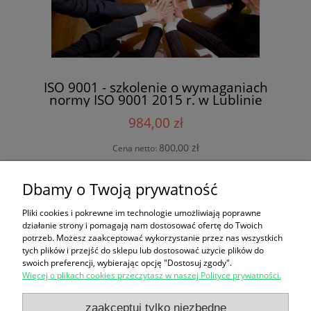
ISO 9001 - szkolenie o wymaganiach
normy ISO 9001 2015 r. w Lublinie
984,00 zł
800,00 zł
Cena netto:
do koszyka
Dbamy o Twoją prywatność
Pliki cookies i pokrewne im technologie umożliwiają poprawne
działanie strony i pomagają nam dostosować ofertę do Twoich
potrzeb. Możesz zaakceptować wykorzystanie przez nas wszystkich
FORMULARZ ZGŁOSZENIA
tych plików i przejść do sklepu lub dostosować użycie plików do
swoich preferencji, wybierając opcję "Dostosuj zgody".
Więcej o plikach cookies przeczytasz w naszej Polityce prywatności.
Zakupy
zaakceptuj tylko niezbędne